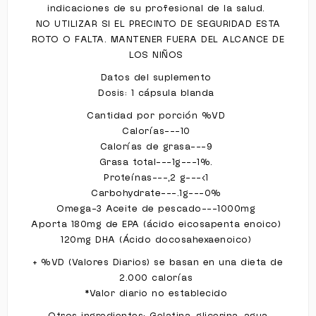
indicaciones de su profesional de la salud.
NO UTILIZAR SI EL PRECINTO DE SEGURIDAD ESTA
ROTO O FALTA. MANTENER FUERA DEL ALCANCE DE
LOS NIÑOS
Datos del suplemento
Dosis: 1 cápsula blanda
Cantidad por porción %VD
Calorías---10
Calorías de grasa---9
Grasa total---1g---1%.
Proteínas---,2 g---<1
Carbohydrate---.1g---0%
Omega-3 Aceite de pescado---1000mg
Aporta 180mg de EPA (ácido eicosapenta enoico)
120mg DHA (Ácido docosahexaenoico)
+ %VD (Valores Diarios) se basan en una dieta de
2.000 calorías
*Valor diario no establecido