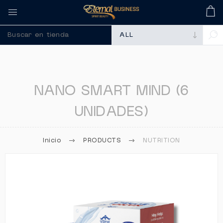
🚀 Recuerda comprar tus mem
NANO SMART MIND (6
UNIDADES)
Inicio
PRODUCTS
NUTRITION