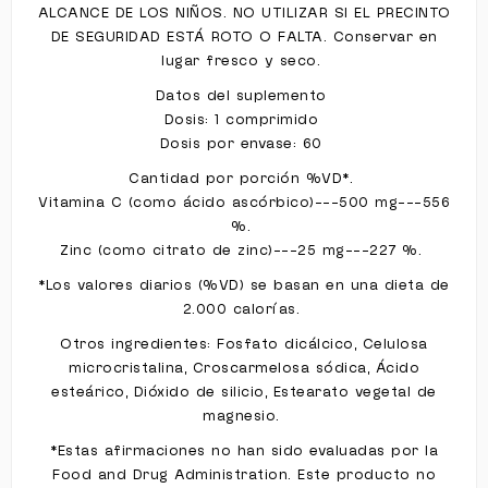
ALCANCE DE LOS NIÑOS. NO UTILIZAR SI EL PRECINTO
DE SEGURIDAD ESTÁ ROTO O FALTA. Conservar en
lugar fresco y seco.
Datos del suplemento
Dosis: 1 comprimido
Dosis por envase: 60
Cantidad por porción %VD*.
Vitamina C (como ácido ascórbico)---500 mg---556
%.
Zinc (como citrato de zinc)---25 mg---227 %.
*Los valores diarios (%VD) se basan en una dieta de
2.000 calorías.
Otros ingredientes: Fosfato dicálcico, Celulosa
microcristalina, Croscarmelosa sódica, Ácido
esteárico, Dióxido de silicio, Estearato vegetal de
magnesio.
*Estas afirmaciones no han sido evaluadas por la
Food and Drug Administration. Este producto no