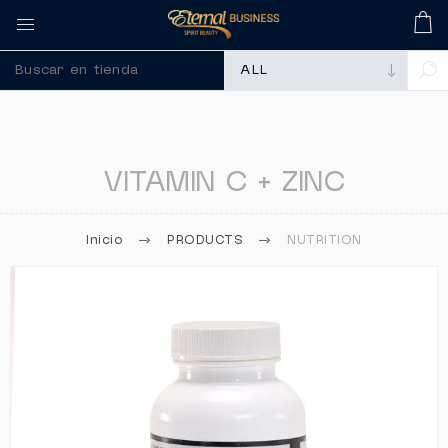
🚀 Recuerda comprar tus mem
VITAMIN C + ZINC
Inicio
PRODUCTS
NUTRITION