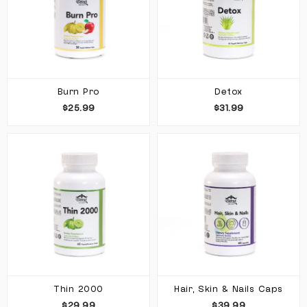
Burn Pro
Detox
$25.99
$31.99
Thin 2000
Hair, Skin & Nails Caps
$29.99
$39.99