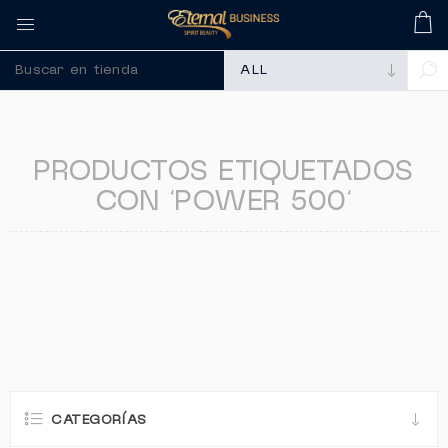
🚀 Recuerda compra
PRODUCTOS ETIQUETADOS
CON 'POWER 500'
CATEGORÍAS