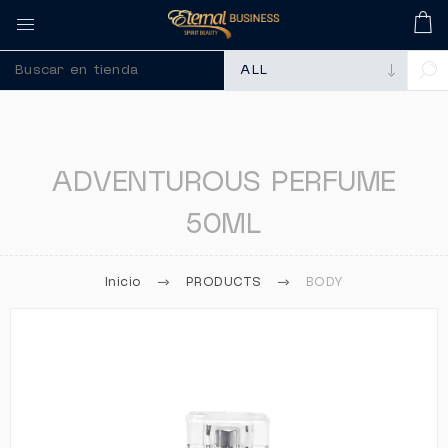
🚀 Recuerda comprar tus
ADVENTUROUS PERFUME
50ML
Inicio
PRODUCTS
BODY